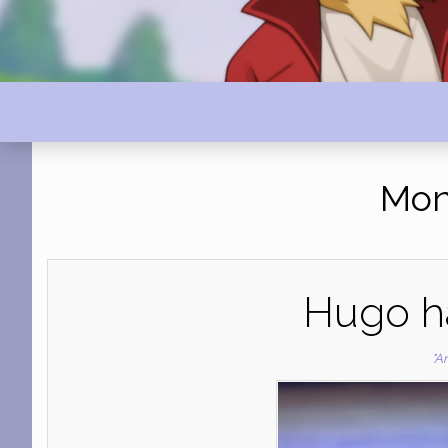
Mon
Hugo h
"Ar