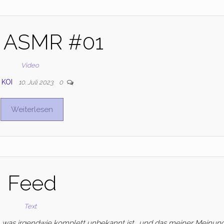
 ASMR #01
Video
KOI
10. Juli 2023
0
Weiterlesen
Feed
Text
2, was irgendwie komplett unbekannt ist… und das meiner Meinun